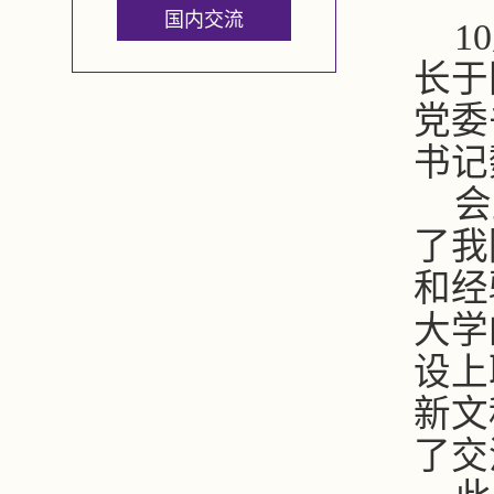
国内交流
10
长于
党委
书记
会
了我
和经
大学
设上
新文
了交