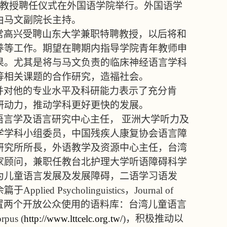
教授聘任仪式在外国语学院举行。外国语学
由马文副院长主持。
常高兴受聘山东大学兼职特聘教授，以后将和
养等工作。期望在聘期内指导学院青年教师申
果。尤其是将与马文负责的临床神经语言学科
等相关课题的合作研究，造福社会。
并对他的专业水平及科研能力表示了充分肯
研动力，推动学科更好更快的发展。
言学及语言研究中心主任， 亚洲大学听力及
学学科小组委员，中国残疾人康复协会语言障
研究所所長，外语教学及资源中心主任，台湾
家顾问，兼职任教台北护理大学听语障碍科学
为儿童语言发展及发展障碍，二语学习语发
余篇于
Applied Psycholinguistics
，
Journal of
置两个开放公众使用的语料库：台湾儿童语言
rpus (
http://www.lttcelc.org.tw/
)
，积极推动以