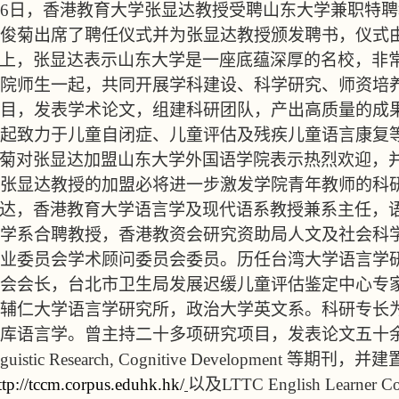
6
日，香港教育大学张显达教授受聘山东大学兼职特聘
俊菊出席了聘任仪式并为张显达教授颁发聘书，仪式
上，张显达表示山东大学是一座底蕴深厚的名校，非
院师生一起，共同开展学科建设、科学研究、师资培
目，发表学术论文，组建科研团队，产出高质量的成
起致力于儿童自闭症、儿童评估及残疾儿童语言康复
菊对张显达加盟山东大学外国语学院表示热烈欢迎，
张显达教授的加盟必将进一步激发学院青年教师的科
达，香港教育大学语言学及现代语系教授兼系主任，语
学系合聘教授，香港教资会研究资助局人文及社会科
业委员会学术顾问委员会委员。历任台湾大学语言学
会会长，台北市卫生局发展迟缓儿童评估鉴定中心专
辅仁大学语言学研究所，政治大学英文系。科研专长
库语言学。曾主持二十多项研究项目，发表论文五十
guistic Research, Cognitive Development
等期刊，并建
ttp://tccm.corpus.eduhk.hk/
以及
LTTC English Learner Co