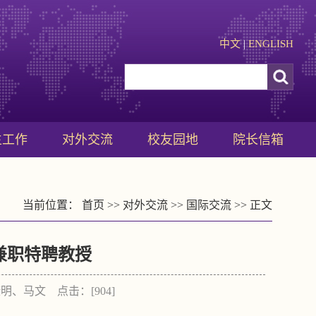
中文
|
ENGLISH
生工作
对外交流
校友园地
院长信箱
当前位置：
首页
>>
对外交流
>>
国际交流
>> 正文
兼职特聘教授
：康明、马文 点击：[
904
]