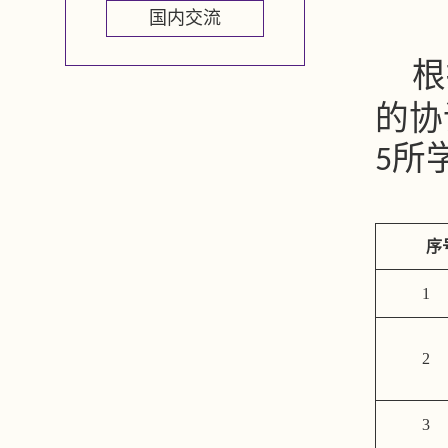
国内交流
根
的协
所
5
序
1
2
3