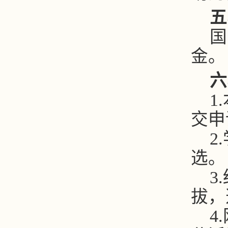
五
国
金。
六
1.
交申
2.
选。
3.
拔，
4.