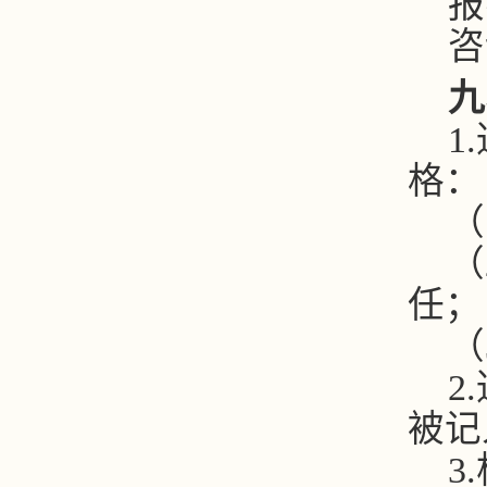
报
咨
九
1.
格：
（
（
任；
（
2.
被记
3.