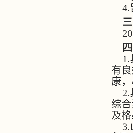
4.
三
20
四
1.
有良
康，
2.
综合
及格
3.