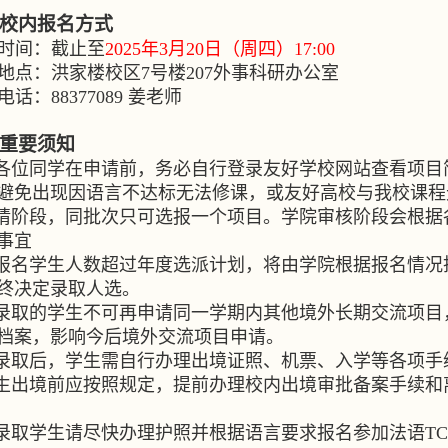
校内报名方式
时间：截止至
2025
年
3
月
20
日（周四）
17:00
地点：洪家楼校区
7
号楼
207
外事科研办公室
电话：
88377089
姜老师
重要须知
各位同学在申请前，务必自行登录友好学校网站查看项目
避免出现因语言不达标无法修课，或友好高校与我校课程
请阶段，同批次只可选报一个项目。学院审核阶段会根据
事宜
报名学生人数超过年度选派计划，将由学院根据报名情况
终决定录取人选。
录取的学生不可再申请同一学期内其他境外长期交流项目
档案，影响今后境外交流项目申请。
录取后，学生需自行办理出境证照、机票、入学等各项手
生出境前应按照规定，提前办理校内出境审批备案手续和
录取学生请尽快办理护照并根据语言要求报名参加法语
TC