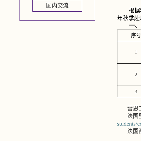
国内交流
根据
年秋季赴
一、
序号
1
2
3
雷恩
法国
students/c
法国