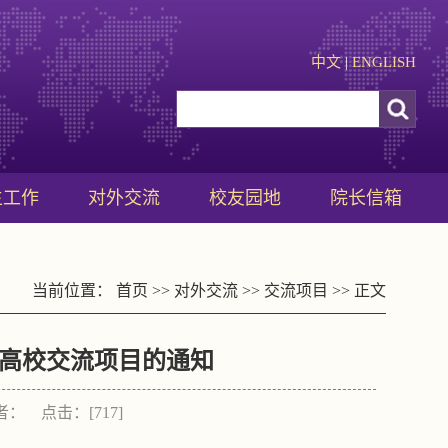
中文
|
ENGLISH
生工作
对外交流
校友园地
院长信箱
当前位置：
首页
>>
对外交流
>>
交流项目
>> 正文
好高校交流项目的通知
作者： 点击：[
717
]