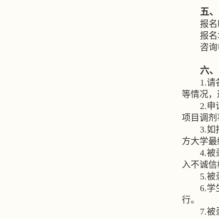
五、
报名
报名
咨询
六、
1.
请
等情况，
2.
申
项目调剂
3.
如
方大学最
4.
被
入不诚信
5.
被
6.
学
行。
7.
被