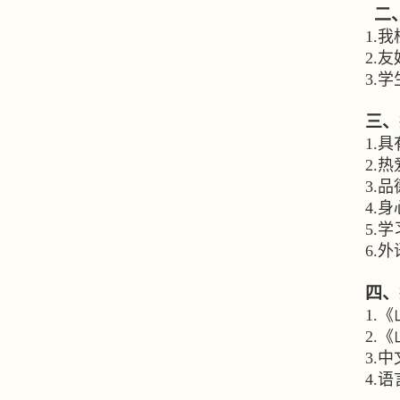
二
1.
我
2.
友
3.
学
三、
1.
具
2.
热
3.
品
4.
身
5.
学
6.
外
四、
1.
《
2.
《
3.
中
4.
语