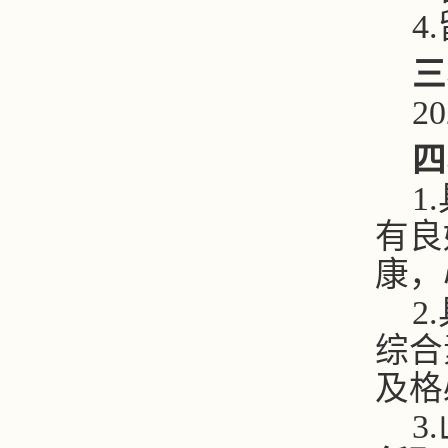
4.
三
20
四
1.
有良
康，
2.
综合
及格
3.