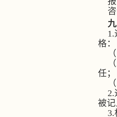
报
咨
九
1.
格：
（
（
任；
（
2.
被记
3.