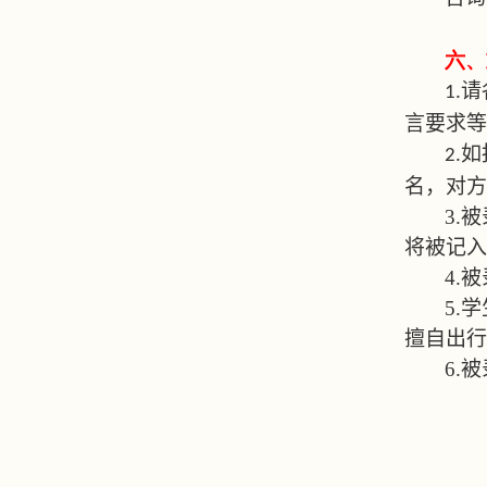
六、
请
1.
言要求等
如
2.
名，对方
3.
被
将被记入
4.
被
5.
学
擅自出行
6.
被