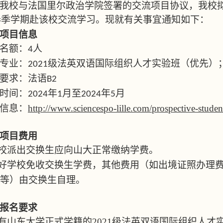
我校与法国里尔政治学院签署的交流项目协议，我校
春季学期赴该校交流学习。现就有关事宜通知如下：
项目信息
名额：
人
4
专业：
级法英双语国际组织人才实验班（优先）；
2021
要求：法语
B2
时间：
年
月至
年
月
2024
1
2024
5
信息：
http://www.sciencespo-lille.com/prospective-studen
项目费用
校派出交换生应向山大正常缴纳学费。
好学校免收交换生学费，其他费用（如
出境证照
办理
等
）由交换生自理。
报名要求
有山东大学正式学籍的
2021
级
法英双语国际组织人才