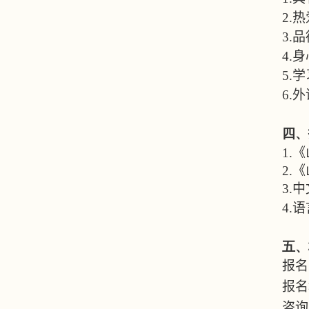
2.
热
3.
品
4.
身
5.
学
6.
外
四、
1.
《
2.
《
3.
中
4.
语
五、
报名
报名
咨询