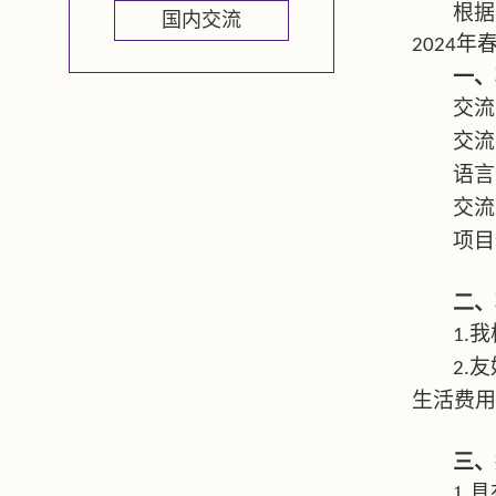
根据
国内交流
年
2024
一、
交流
交流
语言
交流
项目
二、
我
1.
友
2.
生活费用
三、
1.
具