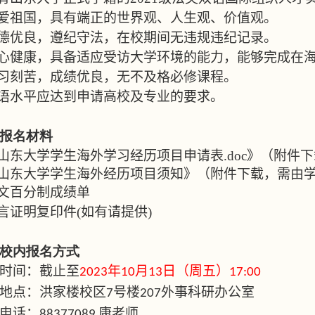
爱祖国，具有端正的世界观、人生观、价值观。
德优良，遵纪守法，在校期间无违规违纪记录。
心健康，具备适应受访大学环境的能力，能够完成在
习刻苦，成绩优良，无不及格必修课程。
语水平应达到申请高校及专业的要求。
报名材料
山东大学学生海外学习经历项目申请表
.doc
》（附件下
山东大学学生海外经历项目须知》（附件下载，需由
文百分制成绩单
言证明复印件
(
如有请提供
)
校内报名方式
时间：截止至
年
月
日（周五）
2023
10
13
17:00
地点：洪家楼校区
号楼
外事科研办公室
7
207
电话：
康老师
88377089