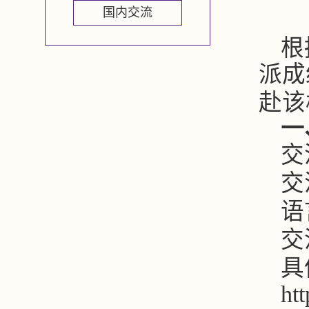
国内交流
根
派
成
赴该
一
交
交
语
交
具
htt