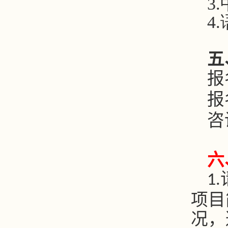
3
4
五
报
报
咨
六
1.
项目
况，