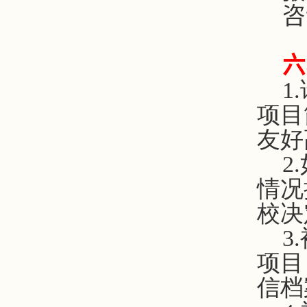
咨
六
1
项目
友好
2
情况
校决
3
项目
信档