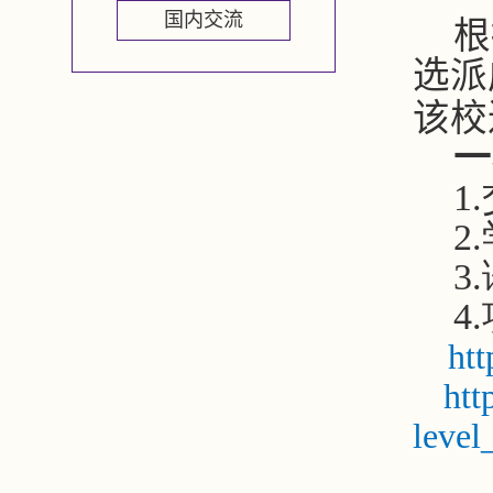
国内交流
根
选派
该校
一
1
2
3
4
htt
htt
level