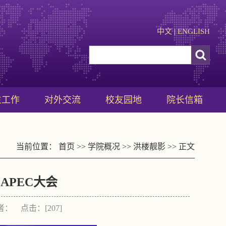
中文
|
ENGLISH
生工作
对外交流
校友园地
院长信箱
当前位置：
首页
>>
学院概况
>>
洪楼靓影
>> 正文
APEC大会
作者： 点击：[
207
]