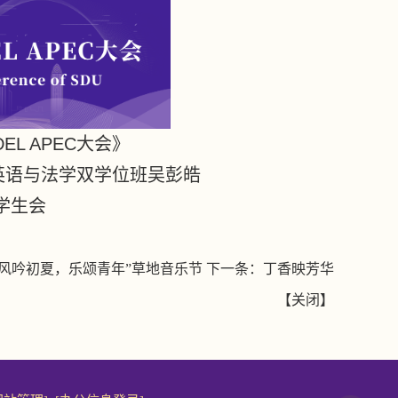
EL APEC
大会》
英语与法学双学位班吴彭皓
学生会
“风吟初夏，乐颂青年”草地音乐节
下一条：
丁香映芳华
【
关闭
】