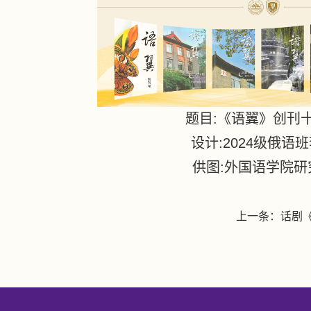
题目
:
《语翼》创刊
设计
:2024
级俄语班
供图
:
外国语学院研
上一条：
话剧