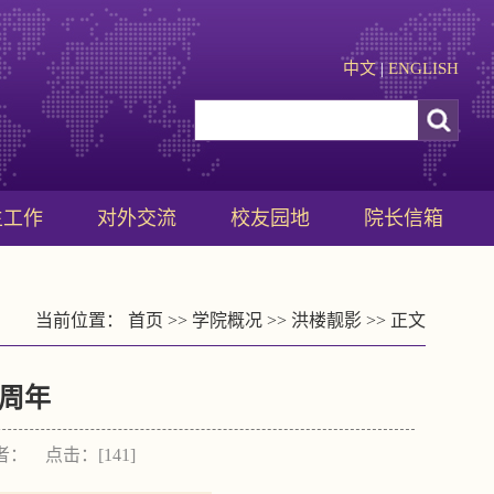
中文
|
ENGLISH
生工作
对外交流
校友园地
院长信箱
当前位置：
首页
>>
学院概况
>>
洪楼靓影
>> 正文
周年
作者： 点击：[
141
]