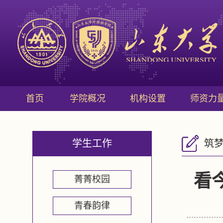
首页
学院概况
机构设置
师资力
学生工作
筑
看
菁菁校园
青春韵律