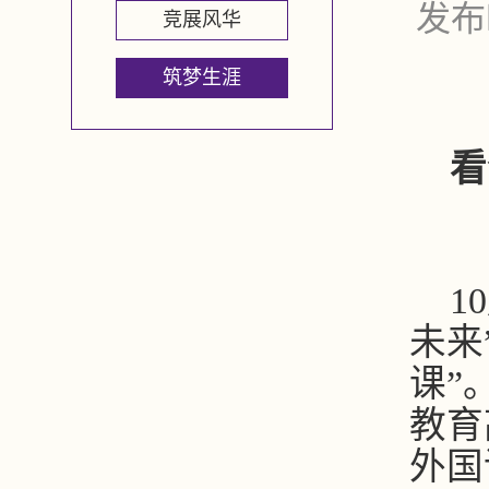
发布
竞展风华
筑梦生涯
看
1
未来
课
”
教育
外国