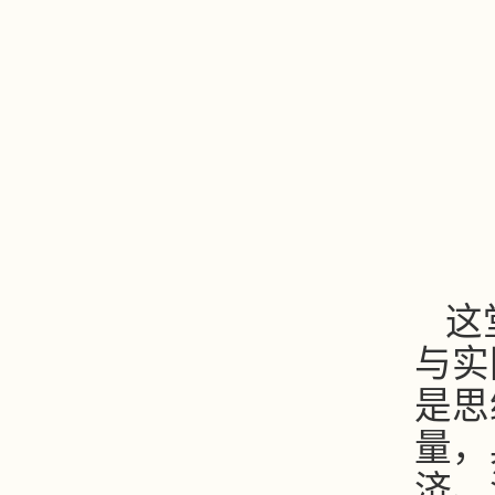
这
与实
是思
量
，
济、