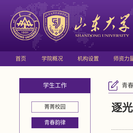
首页
学院概况
机构设置
师资力
学生工作
青
逐光
菁菁校园
青春韵律