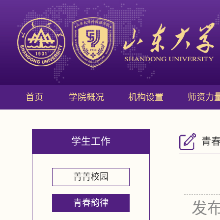
首页
学院概况
机构设置
师资力
学生工作
青
菁菁校园
青春韵律
发布