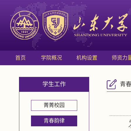
首页
学院概况
机构设置
师资力
学生工作
青
菁菁校园
青春韵律