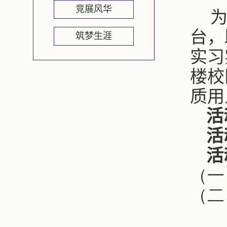
竞展风华
台，
筑梦生涯
实习
楼校
质用
活
活
活
（一
（二