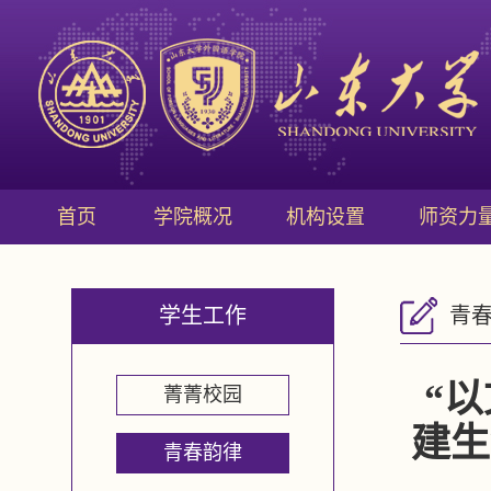
首页
学院概况
机构设置
师资力
学生工作
青
“
菁菁校园
建生
青春韵律