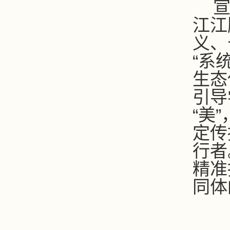
江江
义、
“
系
生态
引导
“
美
”
定传
行者
精准
同体