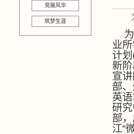
竞展风华
筑梦生涯
业所
计划
新阶
宣讲
部、
英语
研究
部，
江“