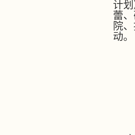
计划
蕾、
院、
动。