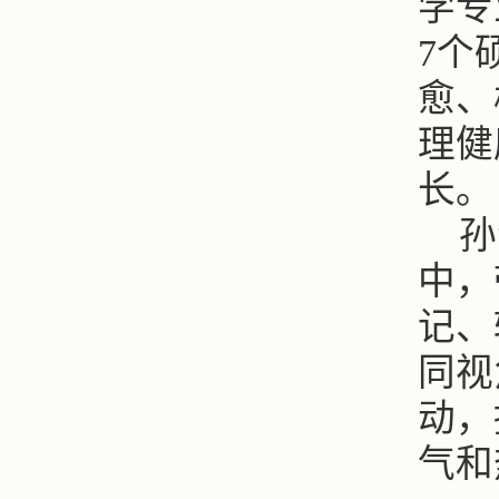
学专
7个
愈、
理健
长。
孙
中，
记、
同视
动，
气和