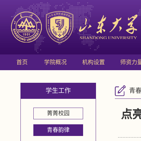
首页
学院概况
机构设置
师资力
学生工作
青
点
菁菁校园
青春韵律