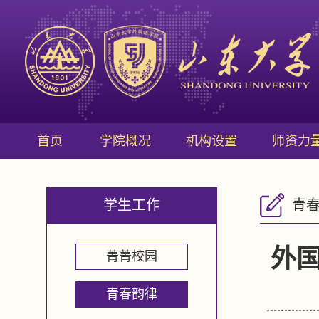
首页
学院概况
机构设置
师资力
学生工作
青
外
菁菁校园
青春韵律