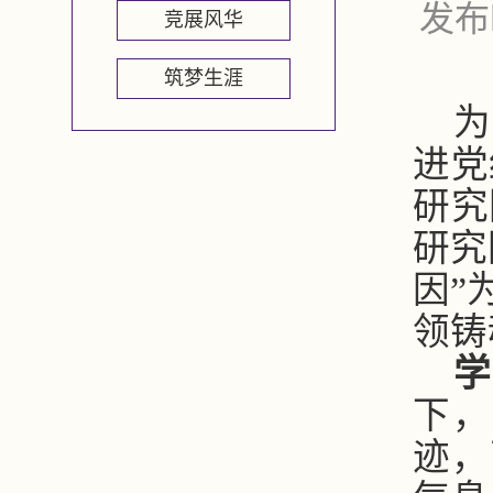
发布
竞展风华
筑梦生涯
为
进党
研究
研究
因”
领铸
学
下，
迹，