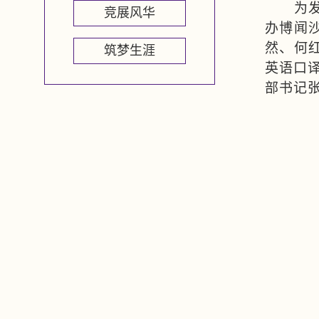
为
竞展风华
办博闻
然、何
筑梦生涯
英语口
部书记