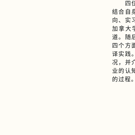
四
结合自
向、实
加拿大
道。随
四个方
译实践
况，并
业的认
的过程