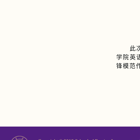
此
学院英
锋模范