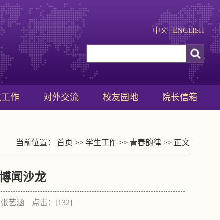
中文
|
ENGLISH
生工作
对外交流
校友园地
院长信箱
当前位置：
首页
>>
学生工作
>>
青春韵律
>> 正文
博闻沙龙
者：张艺涵 点击：[
132
]