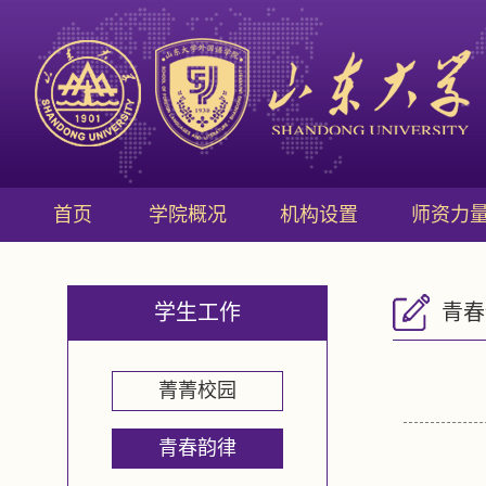
首页
学院概况
机构设置
师资力
学生工作
青春
菁菁校园
青春韵律