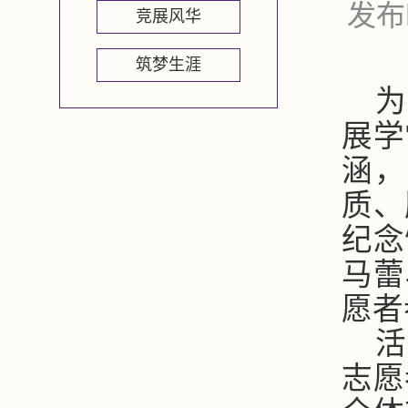
发布
竞展风华
筑梦生涯
为
展学
涵，
质、
纪念
马蕾
愿者
活
志愿