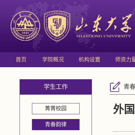
首页
学院概况
机构设置
师资力
学生工作
青
外国
菁菁校园
青春韵律