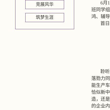
6
月
1
竞展风华
班同学组
鸿、辅导
筑梦生涯
首日
聆听
落勠力同
能生产车
恰似新中
造，还是
的企业内