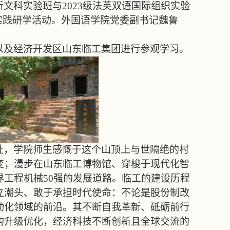
新文科实验班与
2023
级法英双语国际组织实验
实践研学活动。外国语学院党委副书记魏鲁
以及经济开发区山东临工集团进行参观学习。
址，学院师生感慨于这个山顶上与世隔绝的村
变；漫步在山东临工博物馆、穿梭于现代化智
界工程机械
50
强的发展道路。临工的建设历程
立潮头、敢于承担时代使命：不论是股份制改
动化领域的前沿。其不断自我革新、砥砺前行
构升级优化，经济科技不断创新且全球交流的