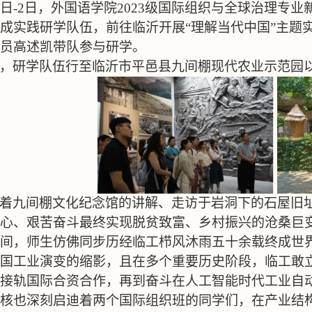
日
-2
日，外国语学院
2023
级国际组织与全球治理专业
成实践研学队伍，前往临沂开展“理解当代中国”主题
员高述凯带队参与研学。
，研学队伍行至临沂市平邑县九间棚现代农业示范园
着九间棚文化纪念馆的讲解、走访于岩洞下的石屋旧
心、艰苦奋斗最终实现脱贫致富、乡村振兴的沧桑巨
间，师生仿佛同步历经临工栉风沐雨五十余载终成世
国工业演变的缩影，且在多个重要历史阶段，临工敢
接轨国际合资合作，再到奋斗在人工智能时代工业自
核也深刻启迪着两个国际组织班的同学们，在产业结