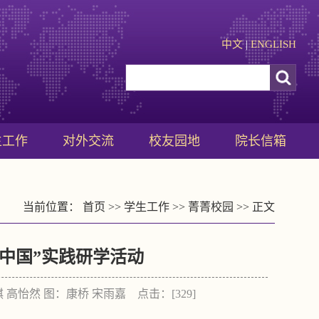
中文
|
ENGLISH
生工作
对外交流
校友园地
院长信箱
当前位置：
首页
>>
学生工作
>>
菁菁校园
>> 正文
中国”实践研学活动
若琪 高怡然 图：康桥 宋雨嘉 点击：[
329
]