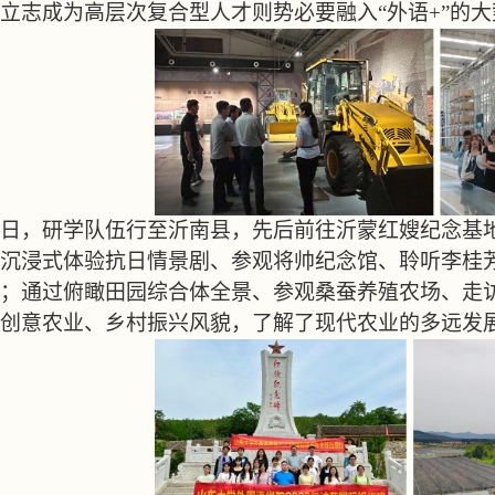
立志成为高层次复合型人才则势必要融入“外语
+
”的
2日，研学队伍行至沂南县，先后前往沂蒙红嫂纪念基
沉浸式体验抗日情景剧、参观将帅纪念馆、聆听李桂芳
；通过俯瞰田园综合体全景、参观桑蚕养殖农场、走访
创意农业、乡村振兴风貌，了解了现代农业的多远发