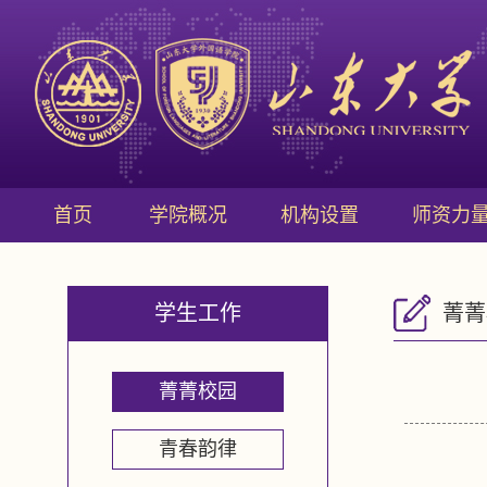
首页
学院概况
机构设置
师资力
学生工作
菁菁
菁菁校园
青春韵律