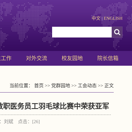
中文
|
ENGLISH
生工作
对外交流
校友园地
院长信箱
当前位置：
首页
>>
党群园地
>>
工会动态
>> 正文
”教职医务员工羽毛球比赛中荣获亚军
作者：刘斌 点击：[
26
]