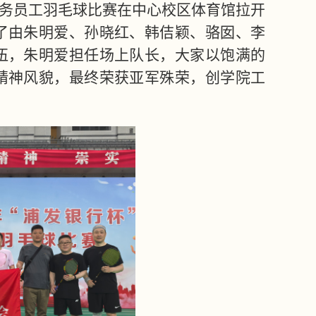
教职医务员工羽毛球比赛在中心校区体育馆拉开
了由朱明爱、孙晓红、韩佶颖、骆囡、李
伍，朱明爱担任场上队长，大家以饱满的
精神风貌，最终荣获亚军殊荣，创学院工