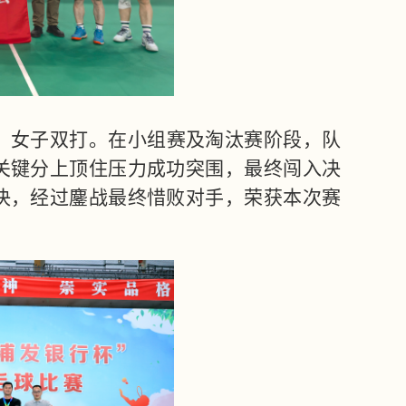
、女子双打。在小组赛及淘汰赛阶段，队
关键分上顶住压力成功突围，最终闯入决
决，经过鏖战最终惜败对手，荣获本次赛