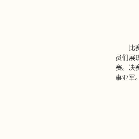
比
员们展
赛。决
事亚军