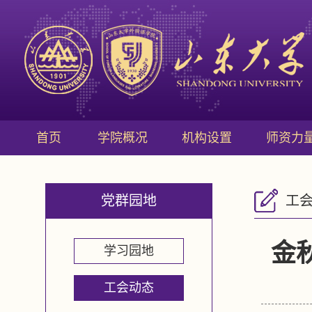
首页
学院概况
机构设置
师资力
党群园地
工
金
学习园地
工会动态