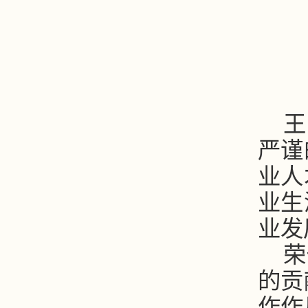
王
严谨
业人
业生
业发
荣
的贡
作作