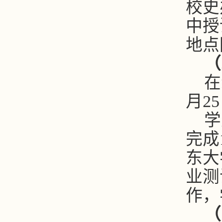
校史
中授
地点
（
在
月
25
学
完成
东大
业测
作，
（