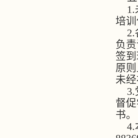
1.
培训
2.
负责
签到
原则
未经
3.
督促
书。
4.