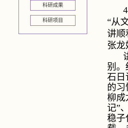
科研成果
4
“从
科研项目
讲顺
张龙
讲
别。
石日
的习
柳成
记”
稳子