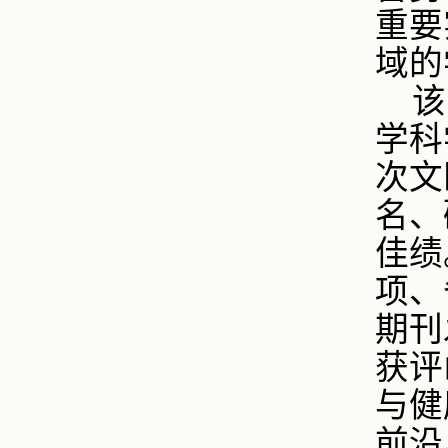
重要
域的
该
学科
次文
名、
佳绩
项、
期刊
获评
与健
前沿